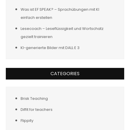
Was ist EF SPEAK? – Sprachübungen mit KI
einfach erstellen
Lesecoach – Leseflüssigkeit und Wortschatz
gezielt trainieren
KI-generierte Bilder mit DALL·E 3
CATEGORIES
Brisk Teaching
Diffit for teachers
Flippity